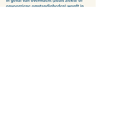
In geval van overmacht (zoals ziekte of
onvoorziene omstandigheden) wordt in
overleg naar een passende oplossing
gekeken en worden geen
annuleringskosten in rekening gebracht.
Vragen
Bij vragen over dit beleid kun je altijd
contact opnemen.
Contact Details
0616563070
info@housesofexcellence.com
Den Haag, Netherlands