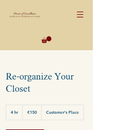
Re-organize Your
Closet
150
euros
4 hr
4
€150
Customer's Place
h
r