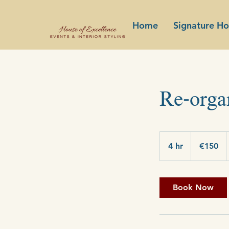
Home
Signature H
Re-orga
150
euros
4 hr
4
€150
h
r
Book Now