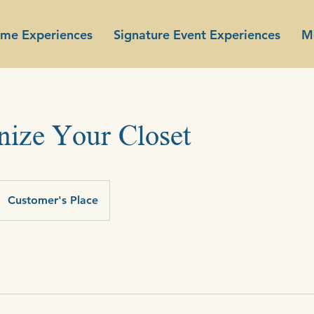
ome Experiences
Signature Event Experiences
M
nize Your Closet
Customer's Place