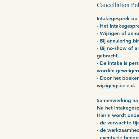
Cancellation Po
Intakegesprek op 
- Het intakegespre
- Wijzigen of ann
- Bij annulering 
- Bij no-show of a
gebracht.
- De intake is per
worden geweiger
- Door het boeken
wijzigingsbeleid.
Samenwerking na 
Na het intakegespr
Hierin wordt ond
- de verwachte ti
- de werkzaamhe
- eventuele benod