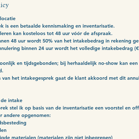
licy
locatie
k is een betaalde kennismaking en inventarisatie.
uleren kan kosteloos tot 48 uur vóór de afspraak.
binnen 48 uur wordt 50% van het intakebedrag in rekening ge
nnulering binnen 24 uur wordt het volledige intakebedrag (€
soonlijk en tijdsgebonden; bij herhaaldelijk no-show kan ee
d.
 van het intakegesprek gaat de klant akkoord met dit annul
de intake
ek stel ik op basis van de inventarisatie een voorstel en of
er andere opgenomen:
jdsbesteding
den
igde materialen (materialen zijn niet inbegrepen)