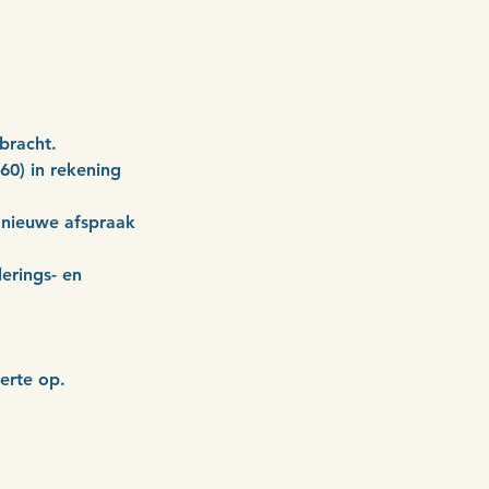
bracht.
60) in rekening
n nieuwe afspraak
erings- en
ferte op.