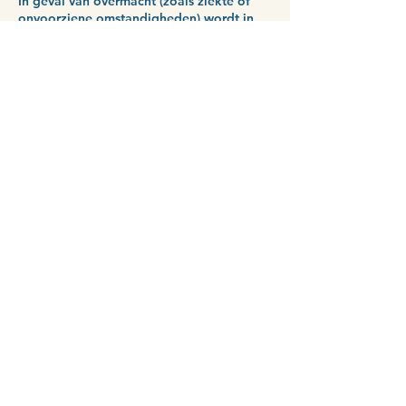
In geval van overmacht (zoals ziekte of
onvoorziene omstandigheden) wordt in
overleg naar een passende oplossing
gekeken en worden geen
annuleringskosten in rekening gebracht.
Vragen
Bij vragen over dit beleid kun je altijd
contact opnemen.
Contact Details
0616563070
info@housesofexcellence.com
Den Haag, Netherlands