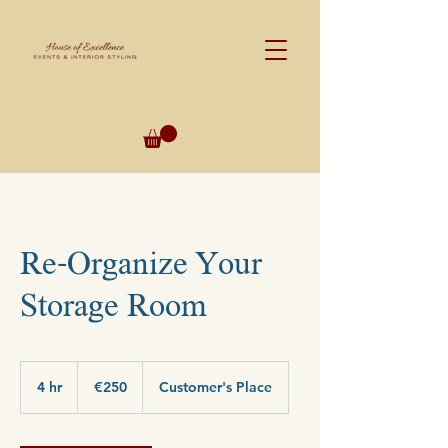
Re-Organize Your
Storage Room
250
euros
4 hr
4
€250
Customer's Place
h
r