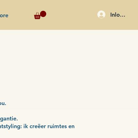
Inloggen
ore
ou.
gantie.
styling: ik creëer ruimtes en