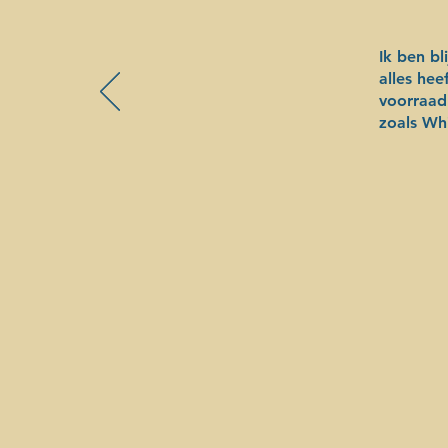
Ik ben bl
alles he
voorraadk
zoals Wh