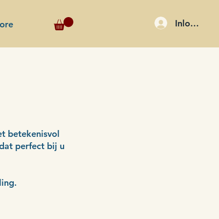
Inloggen
ore
et betekenisvol
dat perfect bij u
ling.