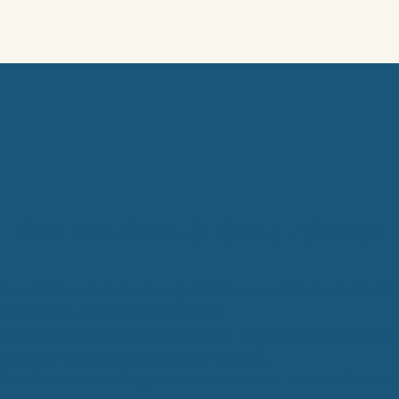
Wat we doen & Onze ruimtes
er tot het hele huis: wij creëren een interieur dat fu
sthetisch perfect bij jou past.
ndeling van meubels en spullen, optimaliseren van lo
pgeruimd en gestructureerd gevoel.
Een frisse uitstraling voor jouw ruimte met profession