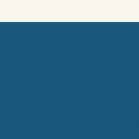
Van een enkele kam
georganiseerd en e
Re-Organize:
Heri
zorgen voor een o
Room Makeover: