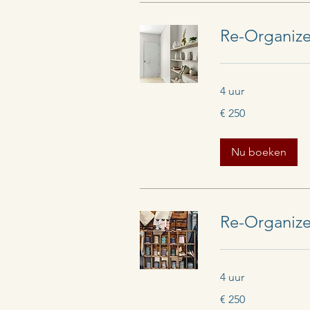
Re-Organiz
4 uur
250
€ 250
euro
Nu boeken
Re-Organize
4 uur
250
€ 250
euro