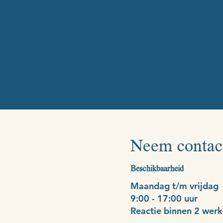
sfeervolle styling
Style My Space:
Le
door middel van c
Tarieven
Onze diensten zij
Vanafprijs: €150 (
Grotere projecten
Neem contac
Beschikbaarheid
Maandag t/m vrijdag
9:00 - 17:00 uur
Reactie binnen 2 wer