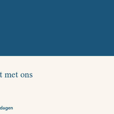
tips, decoratieve accenten en texturen.
ge of ongebruikte ruimtes transformeren tot een bet
onceptontwikkeling, kunst en accessoires.
n volledig afgestemd op jouw wensen.
afhankelijk van de grootte van de ruimte en de specifi
 of maatwerk: Prijs op aanvraag
t met ons
kdagen