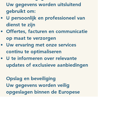
Uw gegevens worden uitsluitend
gebruikt om:
U persoonlijk en professioneel van
dienst te zijn
Offertes, facturen en communicatie
op maat te verzorgen
Uw ervaring met onze services
continu te optimaliseren
U te informeren over relevante
updates of exclusieve aanbiedingen
Opslag en beveiliging
Uw gegevens worden veilig
opgeslagen binnen de Europese
Economische Ruimte. Wij nemen alle
mogelijke technische en
organisatorische maatregelen om uw
privacy te waarborgen, waaronder
encryptie, veilige back-ups en
gecontroleerde toegang.