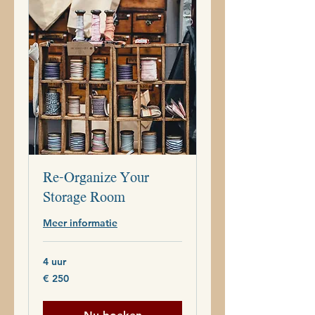
Re-Organize Your
Storage Room
Meer informatie
4 uur
250
€ 250
euro