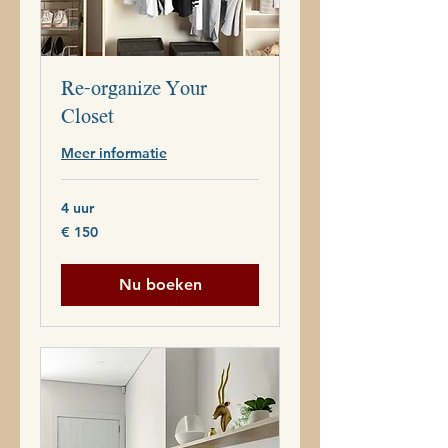
Re-organize Your
Closet
Meer informatie
4 uur
150
€ 150
euro
Nu boeken