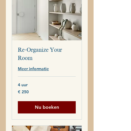
Re-Organize Your
Room
Meer informatie
4 uur
250
€ 250
euro
Nu boeken