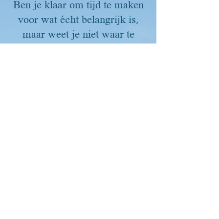
Ben je klaar om tijd te maken
voor wat écht belangrijk is,
maar weet je niet waar te
beginnen?
Kennismaking
Vrijblijvend gesprek
Inventarisatie wensen