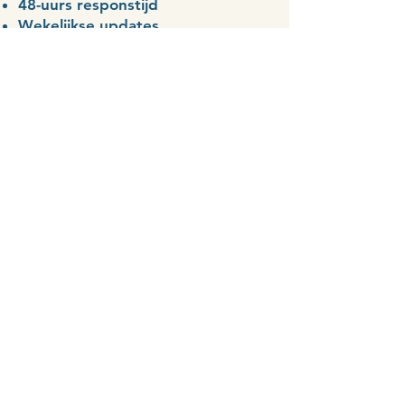
48-uurs responstijd
Wekelijkse updates
Tijd & Planning
Duidelijke urenregistratie
Flexibele inzet van uren
Vooraf planning afstemmen
Transparante rapportage
Kwaliteitsborging